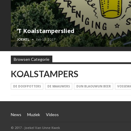
‘T Koalstamperslied
JOEKEL
feb 13, 2017
Browsen Categorie
KOALSTAMPERS
DE DOOFPOTTERS
DE MAAUWERS
DUN BLAOUWUN BEER
VOSSEW
News
Muziek
Videos
© 2017 - Joekel Van Unne Kwek