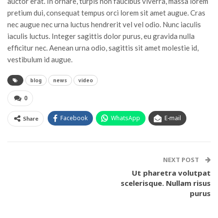
auctor erat. In ornare, turpis non faucibus viverra, massa lorem
pretium dui, consequat tempus orci lorem sit amet augue. Cras
nec augue nec urna luctus hendrerit vel vel odio. Nunc iaculis
iaculis luctus. Integer sagittis dolor purus, eu gravida nulla
efficitur nec. Aenean urna odio, sagittis sit amet molestie id,
vestibulum id augue.
blog
news
video
0
Facebook
WhatsApp
E-mail
Share
NEXT POST
Ut pharetra volutpat
scelerisque. Nullam risus
purus