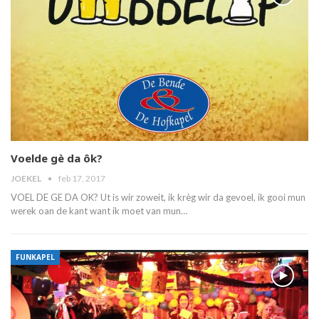
Voelde gè da ôk?
JOEKEL
feb 17, 2017
VOEL DE GE DA OK? Ut is wir zoweit, ik krèg wir da gevoel, ik gooi mun
werek oan de kant want ik moet van mun…
FUNKAPEL