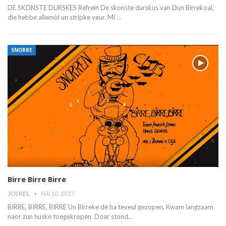
DE SKONSTE DURSKES Refrein De skonste durskus van Dun Birrekoal,
die hebbe allemòl un stripke veur. Mi …
SNORRE
Birre Birre Birre
JOEKEL
feb 10, 2017
BIRRE, BIRRE, BIRRE Un Birreke dè ha teveul gezopen, Kwam langzaam
naor zun huske toegekropen. Doar stond…