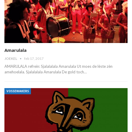
Amarulala
JOEKEL
feb 17, 2017
AMARULALA refrein: Sjalalalala Amarulala Ut moes de lèste zèn
amehoelala. Sjalalalala Amarulala De gold toch…
VOSSEWAKERS