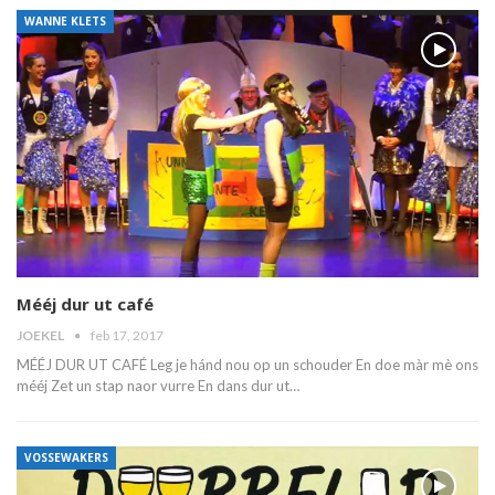
WANNE KLETS
Mééj dur ut café
JOEKEL
feb 17, 2017
MÉÉJ DUR UT CAFÉ Leg je hánd nou op un schouder En doe màr mè ons
mééj Zet un stap naor vurre En dans dur ut…
VOSSEWAKERS