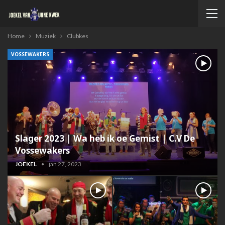
Home
Muziek
Clubkes
VOSSEWAKERS
Slager 2023 | Wa heb ik oe Gemist | C.V De
Vossewakers
JOEKEL
jan 27, 2023