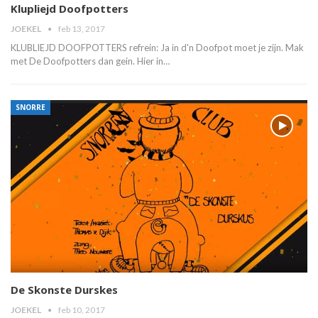
Klupliejd Doofpotters
JOEKEL
feb 13, 2017
KLUBLIEJD DOOFPOTTERS refrein: Ja in d'n Doofpot moet je zijn. Mak
met De Doofpotters dan gein. Hier in…
SNORRE
De Skonste Durskes
JOEKEL
feb 10, 2017