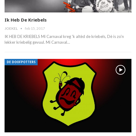
Ik Heb De Kriebels
JOEKEL
feb 15, 2017
IK HEB DE KRIEBELS Mi Carnaval kreg 'k altèd de kriebels, Dè is zo'n
lekker kriebelig gevuul. Mi Carnaval…
DE DOOFPOTTERS