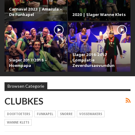
Carnaval 2023 | Amarula –
De Funkapel
2020 | Slager Wanne Klets
Slager 2016-2017
Slager 2017/2018 –
Compilatie
Hoempapa
Zeverdursaovundun
Browsen Categorie
CLUBKES
DOOFTOETERS
FUNKAPEL
SNORRE
VOSSEWAKERS
WANNE KLETS