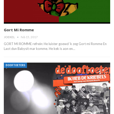
Gort Mi Romme
JOEKEL
feb 15, 2017
GORT MI ROMME refrein: He luister goewd ‘k zeg Gort mi Romme En
Laot dun Babysit mar komme. He kek is aon en…
DOOFTOETERS